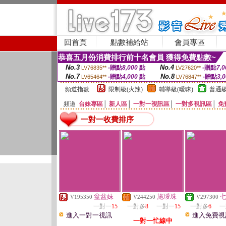
回首頁
點數補給站
會員專區
恭喜五月份消費排行前十名會員 獲得免費點數~
No.3
No.4
-贈點
8,000
點
-贈點
7,0
LV76835**
LV27620**
No.7
No.8
-贈點
4,000
點
-贈點
3,
LV65464**
LV76847**
頻道指數
限制級(火辣)
輔導級(曖昧)
普通級
頻道
台妹專區
│
新人區
│
一對一視訊區
│
一對多視訊區
│
免
一對一收費排序
盆盆妹
施璦珠
V195350
V244250
V297300
一對一
15
一對多
8
一對一
15
一對多
6
一
進入一對一視訊
進入免費視
一對一忙線中