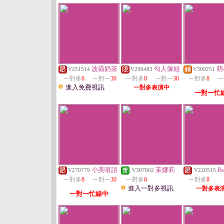
波霸奶茶
勾人御姐
萌
V251514
V299483
V300251
一對多
6
一對一
30
一對多
8
一對一
30
一對多
8
一
進入免費視訊
一對多表演中
一對一忙
小美嘻譆
茉娜莉
Be
V270779
V307802
V220515
一對多
8
一對一
30
一對多
8
一對多
8
進入一對多視訊
一對多表
一對一忙線中