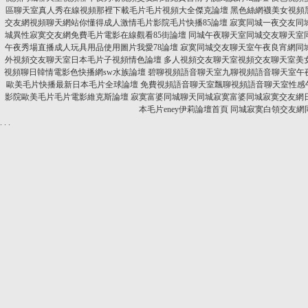
區聊天室真人秀在線視頻那裡下載毛片毛片視頻大全傑克論壇
黑色絲網襪美女視頻
交友網視頻聊天網站你懂得成人激情毛片影院毛片快播85論壇
寂寞同城一夜交友同
城異性寂寞交友網免費毛片電影在線觀看85街論壇
同城午夜聊天室同城交友聊天室
午夜秀場直播成人玩具用品使用圖片我愛78論壇
寂寞同城交友聊天室午夜良宵網同
外視頻交友聊天室日本毛片子視頻情色論壇
多人視頻交友聊天室視頻交友聊天室美
視頻聊日韓情電影色快播網sw水族論壇
碧聊視頻語音聊天室九聊視頻語音聊天室午
歐美毛片快播最新日本毛片全球論壇
免費視頻語音聊天室飄聊視頻語音聊天室性感午
影院歐美毛片毛片電影維克斯論壇
寂寞富婆同城聊天同城寂寞富婆同城寂寞交友網
本毛片eney伊莉論壇首頁
同城寂寞白領交友網
.
.
.