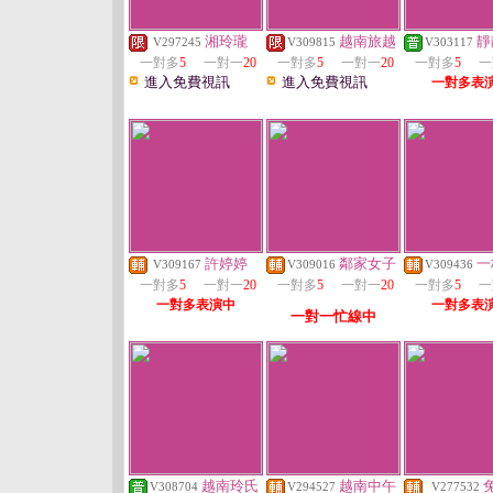
湘玲瓏
越南旅越
靜
V297245
V309815
V303117
一對多
5
一對一
20
一對多
5
一對一
20
一對多
5
一
進入免費視訊
進入免費視訊
一對多表
許婷婷
鄰家女子
一
V309167
V309016
V309436
一對多
5
一對一
20
一對多
5
一對一
20
一對多
5
一
一對多表演中
一對多表
一對一忙線中
越南玲氏
越南中午
V308704
V294527
V277532