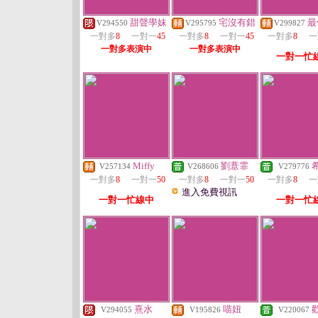
甜聲學妹
宅沒有錯
最
V294550
V295795
V299827
一對多
8
一對一
45
一對多
8
一對一
45
一對多
8
一
一對多表演中
一對多表演中
一對一忙
Miffy
劉薏霏
V257134
V268606
V279776
一對多
8
一對一
50
一對多
8
一對一
50
一對多
8
一
進入免費視訊
一對一忙線中
一對一忙
熹水
喵妞
V294055
V195826
V220067