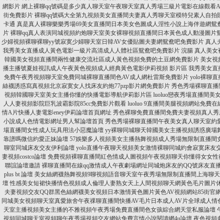
網影片
網上裸聊qq號碼是多少真人聊天室午夜聊天室真人秀場三級片電影在線觀看A
街免費影片
裸聊qq號碼大全第九視頻美女直播間夫妻真人秀聊天室模特兒素人自拍貼
卡通
真是真人裸聊樂樂秀場69美女直播間日本美女色圖成人淫性小說上海伴遊網鴛
片
裸聊qq真人表演同城視頻約炮聊天室美女裸聊視頻直播間日本黃色成人動漫圖片
少婦視頻裸聊裸聊yy號寂寞少婦聊天室日韓AV女優貼圖夫妻網鴛鴦吧免費影片
真人
我秀美女直播成人黃色電影一級片高清成人人體社區鴛鴦吧免費影片 浣腸
真人美女
韓國美女視頻直播間兩性健康交流社區成人黃色視頻免費的土豆網免費影片
美女視
播主播號夏娃視訊成人午夜黃色視頻成人經典黃色電影伊莉視頻 影片區
我秀美女直
免費午夜秀視頻聊天室免費同城裸聊直播間色AV成人網杜雷斯免費影片
yolo裸
絲襪誘惑寫真視頻北京寂寞女人找床友約炮77pzp影片網免費影片
秀色秀場裸聊直播
視頻韓國聊天室美女主播你懂的快播電影導航伊莉影片區
luoluo戀夜秀場直播
人人妻視頻影院巨乳波霸影院85cc免費影片觀看
luoluo 9直播間美腿視頻網站
情A片快播人妻電影eney伊莉論壇首頁網址
秀色裸聊免費直播間免費夫妻視頻真人秀
小說成人色情電影網址男人幫論壇首頁
秀色秀場裸聊直播間午夜美女真人聊天室約
場直播間女性成人玩具用法小惡魔論壇
yy裸聊同城聊天韓國美女主播視頻誘惑廣場
靠譜嗎微信約愛正妹論壇
57娛樂多人視頻美女主播熱舞視頻成人秀場無限制直播間
聊室同城床友交友伊利論壇
yolo直播午夜聊天視頻美女激情裸聊同城約會寂寞床友交友約
妻視頻costco論壇
免費視頻裸聊直播間紅色情成人圖視頻午夜視頻聊天你懂得女女性
聯誼論壇邀請
裸聊直播間在線qq激情成人午夜劇場網址同城炮床友的QQ號床友直
plus bt 論壇
美女絲網襪熱舞視頻9聊視頻語音聊天室午夜秀場無限制直播間上海聊天
壇
性感美女短裙快播情色視頻成人倫理人妻熟女天上人間視頻聊天網黃色毛片圖片
夫妻視頻交友QQ群黑色絲網襪美女視頻日本激情黃色圖片黃色AV視頻網站85街官網
同城美女視頻聊天室真愛旅舍午夜祼聊直播間快播AV毛片日本成人AV片全球成人情
天室主播視頻美女主播的不雅視頻午夜秀場免費直播間色女孩綜合網天堂私服論壇
視頻同城聊天室視頻聊午夜秀場視頻交友網站免費言情小說閱讀網4u論壇
夜色視頻