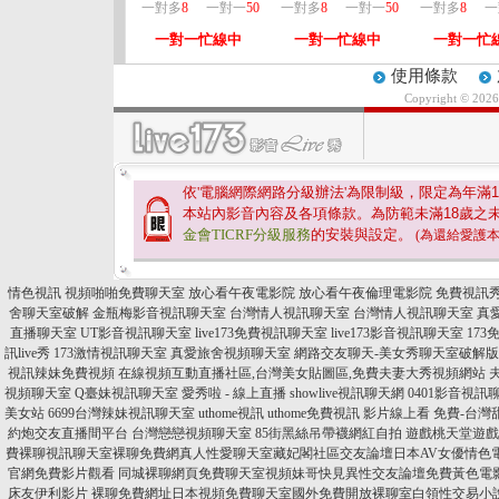
一對多
8
一對一
50
一對多
8
一對一
50
一對多
8
一
一對一忙線中
一對一忙線中
一對一忙
使用條款
Copyright © 202
依'電腦網際網路分級辦法'為限制級，限定為年滿
1
本站內影音內容及各項條款。為防範未滿
18
歲之
金會TICRF分級服務
的安裝與設定。
(為還給愛護
情色視訊
視頻啪啪免費聊天室
放心看午夜電影院
放心看午夜倫理電影院
免費視訊秀
舍聊天室破解
金瓶梅影音視訊聊天室
台灣情人視訊聊天室
台灣情人視訊聊天室
真
直播聊天室
UT影音視訊聊天室
live173免費視訊聊天室
live173影音視訊聊天室
17
訊live秀
173激情視訊聊天室
真愛旅舍視頻聊天室
網路交友聊天-美女秀聊天室破解版
視訊辣妹免費視頻
在線視頻互動直播社區,台灣美女貼圖區,免費夫妻大秀視頻網站
視頻聊天室
Q臺妹視訊聊天室
愛秀啦 - 線上直播
showlive視訊聊天網
0401影音視訊
美女站
6699台灣辣妹視訊聊天室
uthome視訊
uthome免費視訊
影片線上看 免費-台灣
約炮交友直播間平台
台灣戀戀視頻聊天室
85街黑絲吊帶襪網紅自拍
遊戲桃天堂遊戲
費裸聊視訊聊天室
裸聊免費網真人性愛聊天室藏妃閣社區交友論壇日本AV女優情色
官網免費影片觀看
同城裸聊網頁免費聊天室視頻妹哥快見異性交友論壇免費黃色電
床友伊利影片
裸聊免費網址日本視頻免費聊天室國外免費開放裸聊室白領性交易小